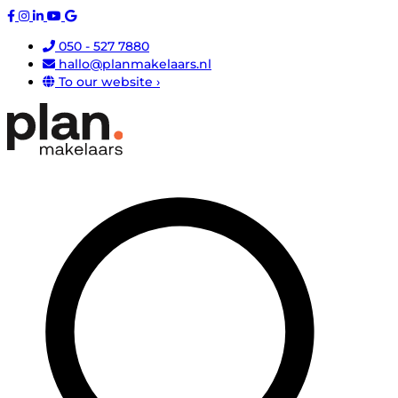
050 - 527 7880
hallo@planmakelaars.nl
To our website ›