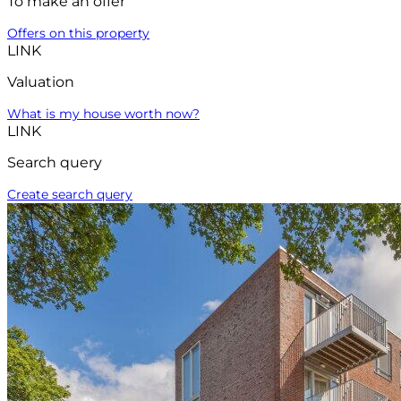
To make an offer
Offers on this property
LINK
Valuation
What is my house worth now?
LINK
Search query
Create search query