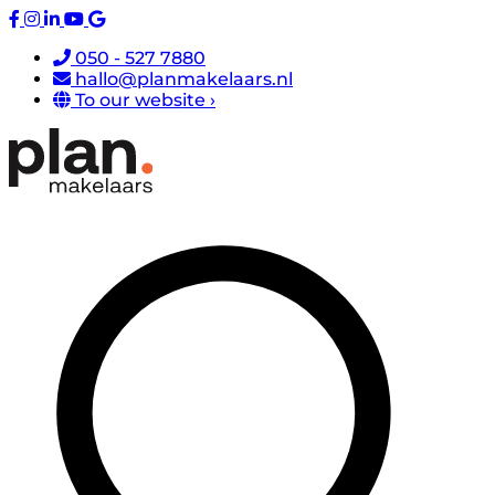
050 - 527 7880
hallo@planmakelaars.nl
To our website ›