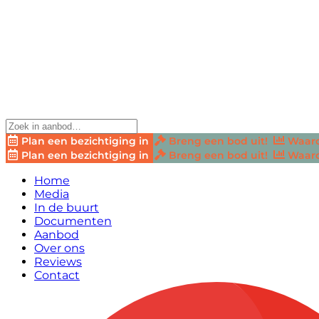
Plan een bezichtiging in
Breng een bod uit!
Waard
Plan een bezichtiging in
Breng een bod uit!
Waard
Home
Media
In de buurt
Documenten
Aanbod
Over ons
Reviews
Contact