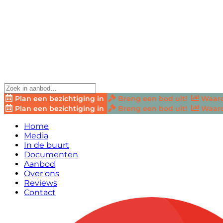
Plan een bezichtiging in
Breng een bod uit!
Waard
Plan een bezichtiging in
Breng een bod uit!
Waard
Home
Media
In de buurt
Documenten
Aanbod
Over ons
Reviews
Contact