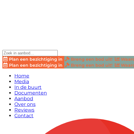
Plan een bezichtiging in
Breng een bod uit!
Waard
Plan een bezichtiging in
Breng een bod uit!
Waard
Home
Media
In de buurt
Documenten
Aanbod
Over ons
Reviews
Contact