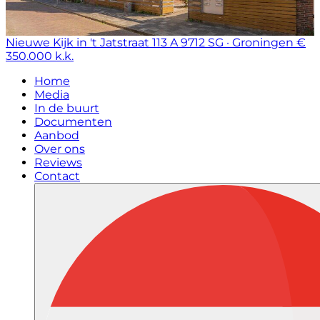
Nieuwe Kijk in 't Jatstraat 113 A
9712 SG · Groningen
€
350.000 k.k.
Home
Media
In de buurt
Documenten
Aanbod
Over ons
Reviews
Contact